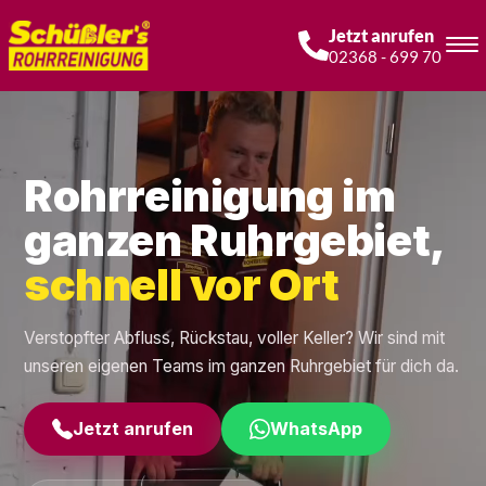
Jetzt anrufen
02368 - 699 70
Rohrreinigung im
ganzen Ruhrgebiet,
schnell vor Ort
Verstopfter Abfluss, Rückstau, voller Keller? Wir sind mit
unseren eigenen Teams im ganzen Ruhrgebiet für dich da.
Jetzt anrufen
WhatsApp