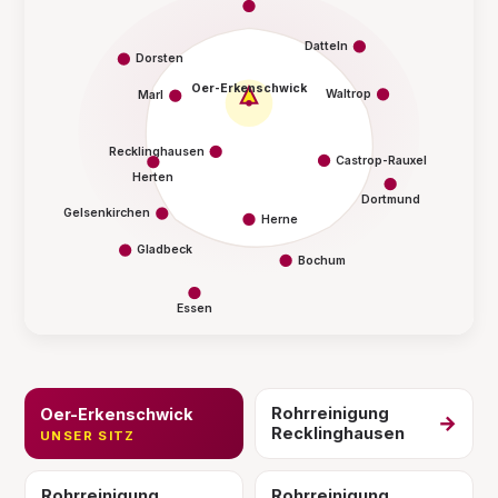
Datteln
Dorsten
Oer-Erkenschwick
Waltrop
Marl
Recklinghausen
Castrop-Rauxel
Herten
Dortmund
Gelsenkirchen
Herne
Gladbeck
Bochum
Essen
Rohrreinigung
Oer-Erkenschwick
→
Recklinghausen
UNSER SITZ
Rohrreinigung
Rohrreinigung