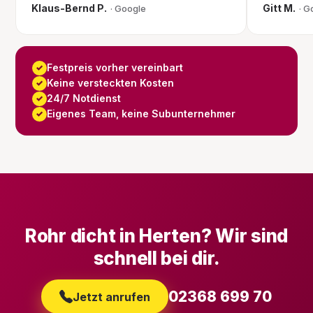
Klaus-Bernd P.
Gitt M.
· Google
· G
Festpreis vorher vereinbart
✓
Keine versteckten Kosten
✓
24/7 Notdienst
✓
Eigenes Team, keine Subunternehmer
✓
Rohr dicht in Herten? Wir sind
schnell bei dir.
02368 699 70
Jetzt anrufen