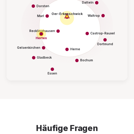
Datteln
Dorsten
Oer-Erkenschwick
Waltrop
Marl
Recklinghausen
Castrop-Rauxel
Herten
Dortmund
Gelsenkirchen
Herne
Gladbeck
Bochum
Essen
Häufige Fragen