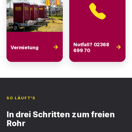
Notfall? 02368
→
→
Vermietung
699 70
SO LÄUFT'S
In drei Schritten zum freien
Rohr