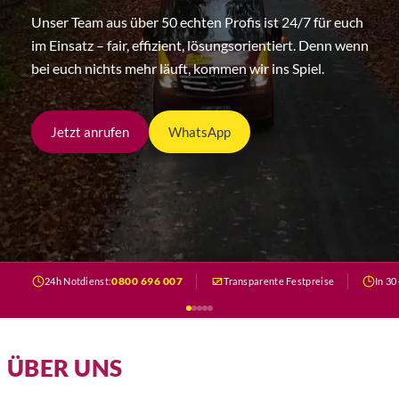
Unser Team aus über 50 echten Profis ist 24/7 für euch
im Einsatz – fair, effizient, lösungsorientiert. Denn wenn
bei euch nichts mehr läuft, kommen wir ins Spiel.
Jetzt anrufen
WhatsApp
0800 696 007
24h Notdienst:
Transparente Festpreise
In 30
ÜBER UNS