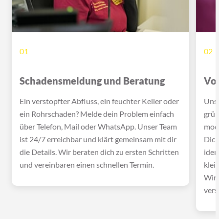
01
02
Schadensmeldung und Beratung
Vor
Ein verstopfter Abfluss, ein feuchter Keller oder
Unse
ein Rohrschaden? Melde dein Problem einfach
grün
über Telefon, Mail oder WhatsApp. Unser Team
mode
ist 24/7 erreichbar und klärt gemeinsam mit dir
Dich
die Details. Wir beraten dich zu ersten Schritten
iden
und vereinbaren einen schnellen Termin.
klei
Wir 
vers